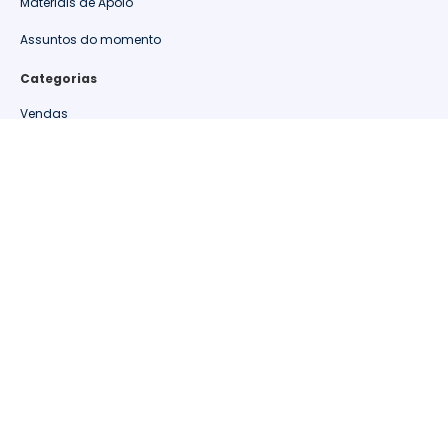
Materiais de Apoio
Assuntos do momento
Categorias
Vendas
Retenção de clientes
Relacionamento
Oportunidades
Métricas de Varejo
Materiais de Apoio
Marketing
Informações de Mercado
Gestão
Estudos de caso