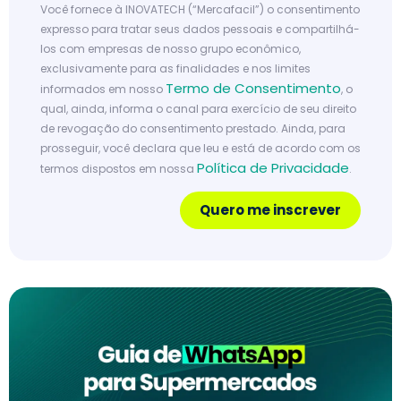
Você fornece à INOVATECH (“Mercafacil”) o consentimento
expresso para tratar seus dados pessoais e compartilhá-
los com empresas de nosso grupo econômico,
exclusivamente para as finalidades e nos limites
Termo de Consentimento
informados em nosso
, o
qual, ainda, informa o canal para exercício de seu direito
de revogação do consentimento prestado. Ainda, para
prosseguir, você declara que leu e está de acordo com os
Política de Privacidade
termos dispostos em nossa
.
Quero me inscrever