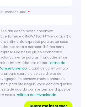
Seu melhor e-mail
Ao dar aceite nesse checkbox:
Você fornece à INOVATECH (“Mercafacil”) o
consentimento expresso para tratar seus
dados pessoais e compartilhá-los com
empresas de nosso grupo econômico,
exclusivamente para as finalidades e nos
Termo de
limites informados em nosso
Consentimento
, o qual, ainda, informa o
canal para exercício de seu direito de
revogação do consentimento prestado.
Ainda, para prosseguir, você declara que leu
e está de acordo com os termos dispostos
Política de Privacidade
em nossa
.
Quero me inscrever