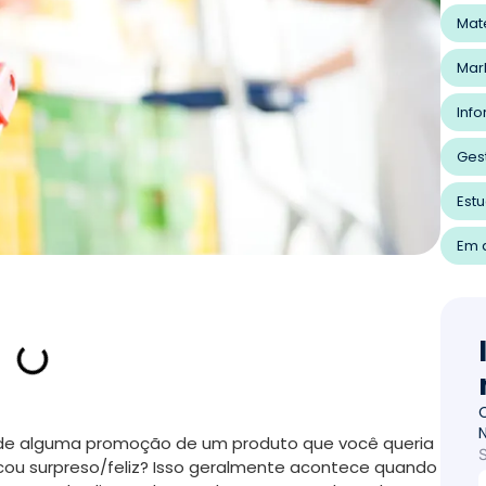
Mat
Mar
Inf
Ges
Est
Em a
 de alguma promoção de um produto que você queria
icou surpreso/feliz? Isso geralmente acontece quando