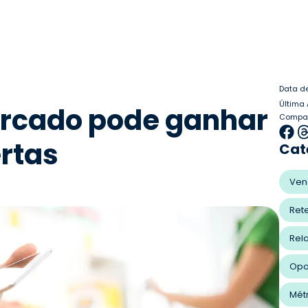
Data d
Última
rcado pode ganhar
Compart
rtas
Cat
Ven
Ret
Rel
Opo
Mét