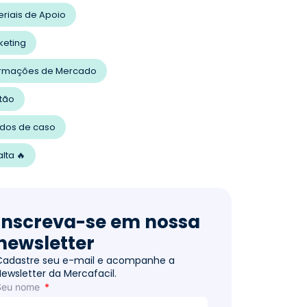
eriais de Apoio
keting
ormações de Mercado
tão
udos de caso
lta 🔥
Inscreva-se em nossa
newsletter
Cadastre seu e-mail e acompanhe a
Newsletter da Mercafacil.
Seu nome