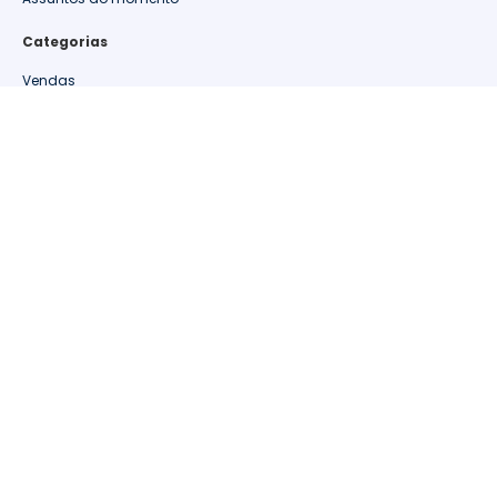
Categorias
Vendas
Retenção de clientes
Relacionamento
Oportunidades
Métricas de Varejo
Materiais de Apoio
Marketing
Informações de Mercado
Gestão
Estudos de caso
Em alta 🔥