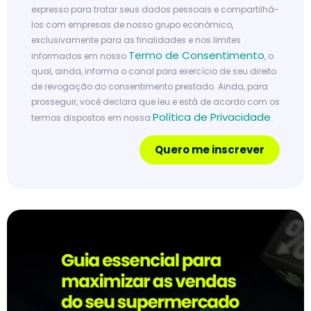
expresso para tratar seus dados pessoais e compartilhá-
los com empresas de nosso grupo econômico,
exclusivamente para as finalidades e nos limites
Termo de Consentimento
informados em nosso
, o
qual, ainda, informa o canal para exercício de seu direito
de revogação do consentimento prestado. Ainda, para
prosseguir, você declara que leu e está de acordo com os
Política de Privacidade
termos dispostos em nossa
.
Quero me inscrever