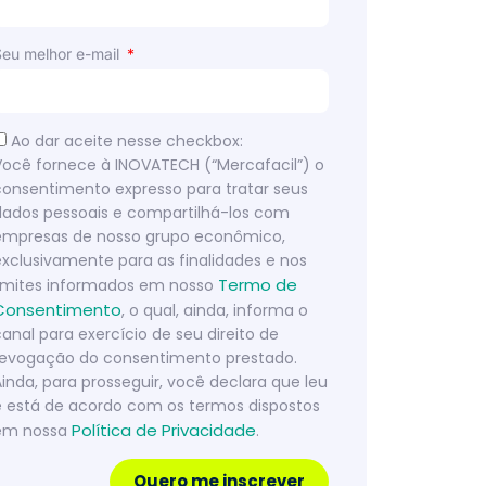
Seu melhor e-mail
Ao dar aceite nesse checkbox:
Você fornece à INOVATECH (“Mercafacil”) o
consentimento expresso para tratar seus
dados pessoais e compartilhá-los com
empresas de nosso grupo econômico,
exclusivamente para as finalidades e nos
Termo de
limites informados em nosso
Consentimento
, o qual, ainda, informa o
canal para exercício de seu direito de
revogação do consentimento prestado.
Ainda, para prosseguir, você declara que leu
e está de acordo com os termos dispostos
Política de Privacidade
em nossa
.
Quero me inscrever