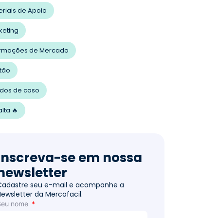
eriais de Apoio
keting
ormações de Mercado
tão
udos de caso
lta 🔥
Inscreva-se em nossa
newsletter
Cadastre seu e-mail e acompanhe a
Newsletter da Mercafacil.
Seu nome