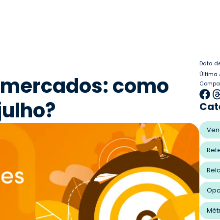
Data d
Última 
rmercados: como
Compart
julho?
Cat
Ven
Ret
Rel
Opo
Mét