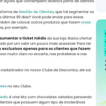
azer ações que contemplem diversos perfis de clientes.
taforma de
Gestão de Clientes
, que tal segmentar os
últimos 90 dias? Você pode enviar para essas
ambém de colocar outros produtos que fazem
cross
s, por exemplo.
aumentar o ticket médio
da sua loja. Basta ofertar
o por um valor um pouco mais acessível. Para ter
 exclusivos apenas para os clientes que fazem
isso muito claro no encarte, nas prateleiras e nas
s cadastrados no nosso Clube de Descontos, ele sai
ores
no seu Clube.
médio
é criar kits com chocolates variados pensando
 clientes que possuem algum tipo de intolerância