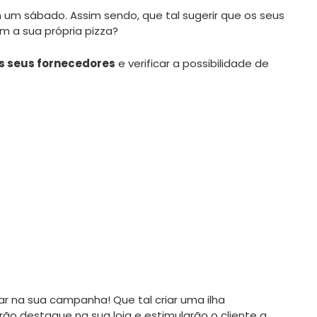
m um sábado. Assim sendo, que tal sugerir que os seus
 a sua própria pizza?
s seus fornecedores
e verificar a possibilidade de
r na sua campanha! Que tal criar uma ilha
o destaque na sua loja e estimularão o cliente a