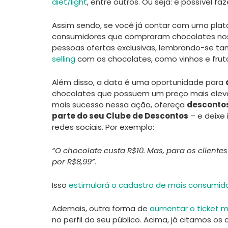
diet/light
, entre outros. Ou seja: é possível f
Assim sendo, se você já contar com uma pla
consumidores que compraram chocolates nos 
pessoas ofertas exclusivas, lembrando-se t
selling
com os chocolates, como vinhos e fruta
Além disso, a data é uma oportunidade para
chocolates que possuem um preço mais elevad
mais sucesso nessa ação, ofereça
descontos
parte do seu Clube de Descontos
– e deixe 
redes sociais. Por exemplo:
“O chocolate custa R$10. Mas, para os cliente
por R$8,99”.
Isso
estimulará o cadastro de mais consumid
Ademais, outra forma de
aumentar o ticket 
no perfil do seu público. Acima, já citamos os