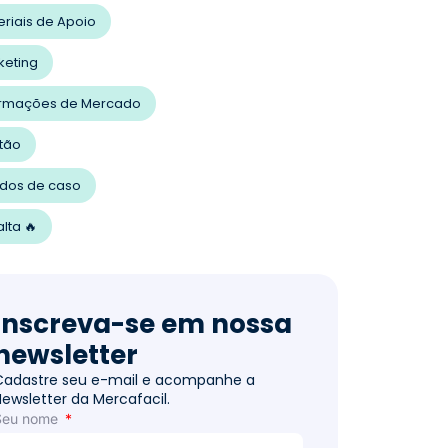
eriais de Apoio
keting
ormações de Mercado
tão
udos de caso
lta 🔥
Inscreva-se em nossa
newsletter
Cadastre seu e-mail e acompanhe a
Newsletter da Mercafacil.
Seu nome