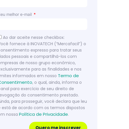
Seu melhor e-mail
Ao dar aceite nesse checkbox:
Você fornece à INOVATECH (“Mercafacil”) o
consentimento expresso para tratar seus
dados pessoais e compartilhá-los com
empresas de nosso grupo econômico,
exclusivamente para as finalidades e nos
Termo de
limites informados em nosso
Consentimento
, o qual, ainda, informa o
canal para exercício de seu direito de
revogação do consentimento prestado.
Ainda, para prosseguir, você declara que leu
e está de acordo com os termos dispostos
Política de Privacidade
em nossa
.
Quero me inscrever