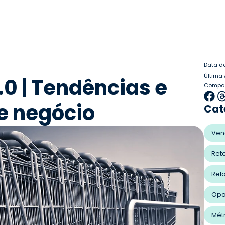
Data d
Última 
0 | Tendências e
Compart
e negócio
Cat
Ven
Ret
Rel
Opo
Mét