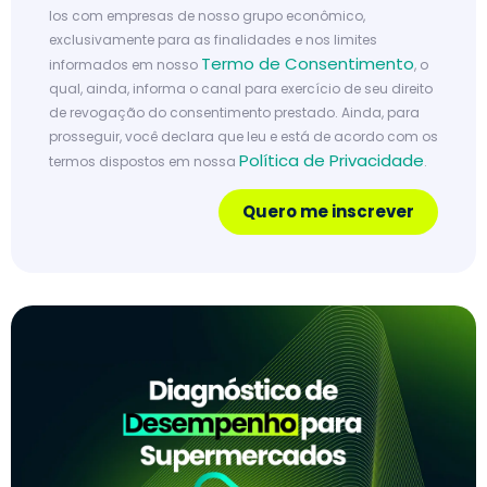
los com empresas de nosso grupo econômico,
exclusivamente para as finalidades e nos limites
Termo de Consentimento
informados em nosso
, o
qual, ainda, informa o canal para exercício de seu direito
de revogação do consentimento prestado. Ainda, para
prosseguir, você declara que leu e está de acordo com os
Política de Privacidade
termos dispostos em nossa
.
Quero me inscrever