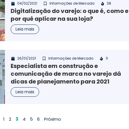
04/02/2021
Informações de Mercado
38
Digitalização do varejo: o que é, como e
por quê aplicar na sua loja?
Leia mais
26/01/2021
Informações de Mercado
11
Especialista em construção e
comunicação de marca no varejo dá
dicas de planejamento para 2021
Leia mais
1
2
3
4
5
6
Próximo