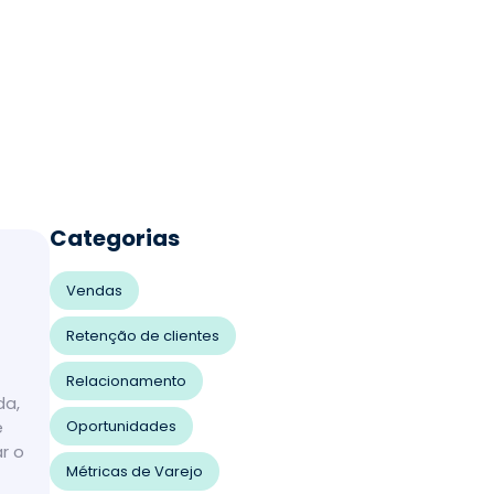
Categorias
Vendas
Retenção de clientes
Relacionamento
da,
e
Oportunidades
r o
Métricas de Varejo