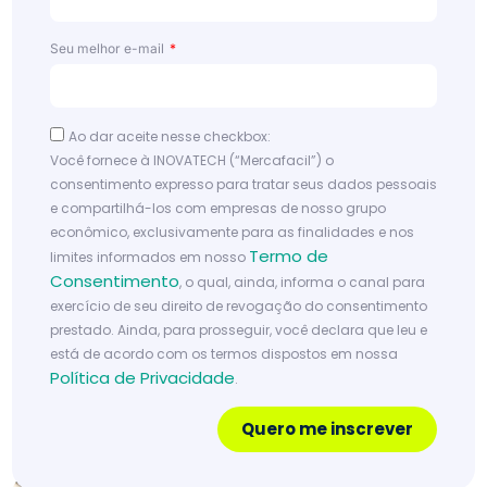
vali
osa
Seu melhor e-mail
s
par
a
Ao dar aceite nesse checkbox:
seu
Você fornece à INOVATECH (“Mercafacil”) o
sup
consentimento expresso para tratar seus dados pessoais
erm
e compartilhá-los com empresas de nosso grupo
econômico, exclusivamente para as finalidades e nos
erc
Termo de
limites informados em nosso
ado
Consentimento
, o qual, ainda, informa o canal para
exercício de seu direito de revogação do consentimento
Le
prestado. Ainda, para prosseguir, você declara que leu e
ia
m
está de acordo com os termos dispostos em nossa
ai
Política de Privacidade
.
s
Quero me inscrever