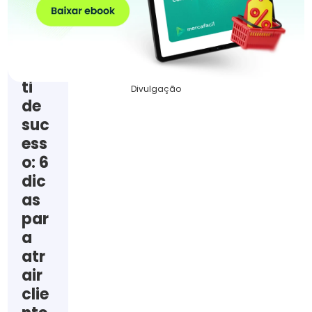
r
um
hort
ifrú
ti
Divulgação
de
suc
ess
o: 6
dic
as
par
a
atr
air
clie