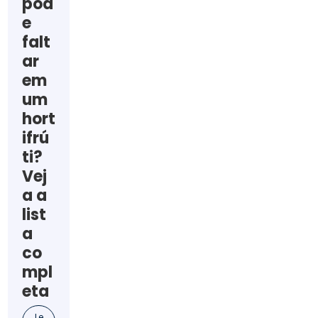
pod
e
falt
ar
em
um
hort
ifrú
ti?
Vej
a a
list
a
co
mpl
eta
Le