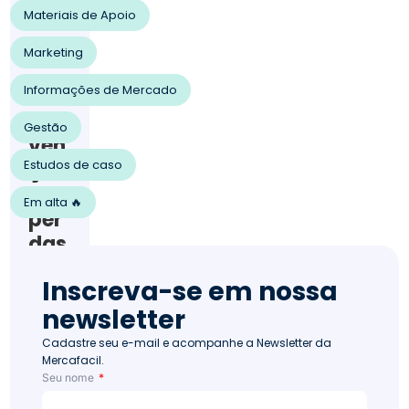
202
Materiais de Apoio
3
Ven
Marketing
da
s
Informações de Mercado
563
Pre
Gestão
ven
Estudos de caso
ção
de
Em alta 🔥
per
das
no
Inscreva-se em nossa
hort
newsletter
ifrú
ti: 7
Cadastre seu e-mail e acompanhe a Newsletter da
Mercafacil.
dic
Seu nome
as