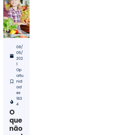
06/
05/
202
1
Op
ortu
nid
ad
es
163
4
O
que
não