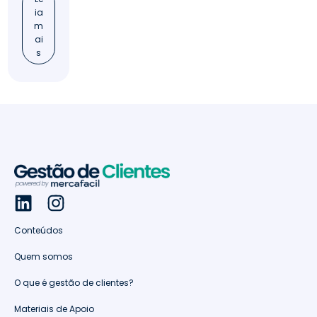
ia
m
ai
s
Conteúdos
Quem somos
O que é gestão de clientes?
Materiais de Apoio