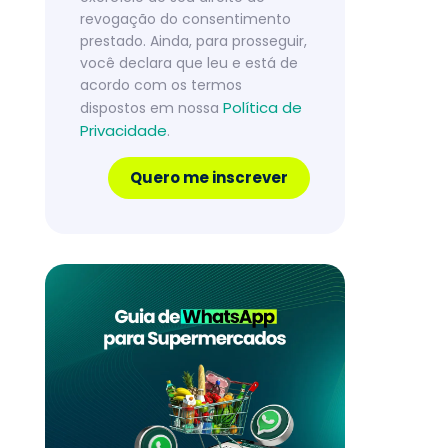
revogação do consentimento
prestado. Ainda, para prosseguir,
você declara que leu e está de
acordo com os termos
Política de
dispostos em nossa
Privacidade
.
Quero me inscrever