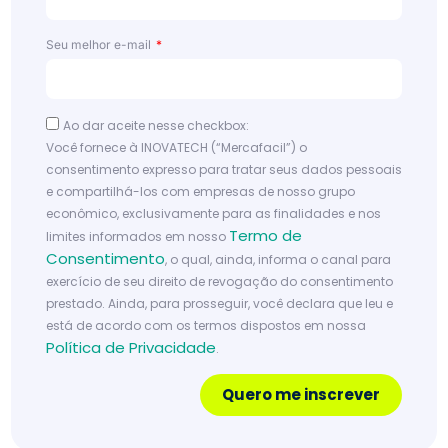
ata
cad
Seu melhor e-mail
o
Le
ia
Ao dar aceite nesse checkbox:
m
Você fornece à INOVATECH (“Mercafacil”) o
ai
consentimento expresso para tratar seus dados pessoais
s
e compartilhá-los com empresas de nosso grupo
econômico, exclusivamente para as finalidades e nos
Termo de
limites informados em nosso
Consentimento
, o qual, ainda, informa o canal para
exercício de seu direito de revogação do consentimento
prestado. Ainda, para prosseguir, você declara que leu e
está de acordo com os termos dispostos em nossa
Política de Privacidade
.
Quero me inscrever