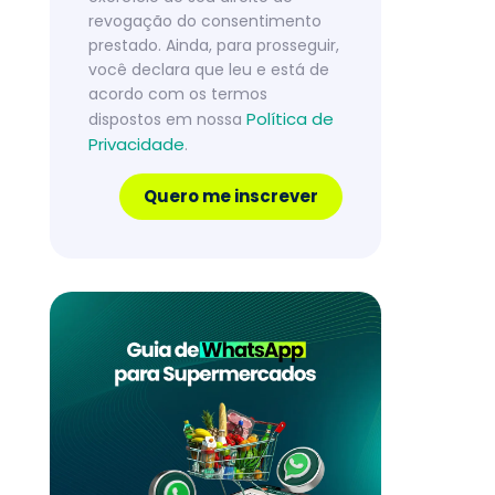
revogação do consentimento
prestado. Ainda, para prosseguir,
você declara que leu e está de
acordo com os termos
Política de
dispostos em nossa
Privacidade
.
Quero me inscrever