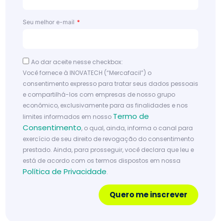
e
ter
Seu melhor e-mail
mai
s
lucr
Ao dar aceite nesse checkbox:
o
Você fornece à INOVATECH (“Mercafacil”) o
consentimento expresso para tratar seus dados pessoais
Le
e compartilhá-los com empresas de nosso grupo
ia
econômico, exclusivamente para as finalidades e nos
m
Termo de
limites informados em nosso
ai
s
Consentimento
, o qual, ainda, informa o canal para
exercício de seu direito de revogação do consentimento
prestado. Ainda, para prosseguir, você declara que leu e
está de acordo com os termos dispostos em nossa
Política de Privacidade
.
Quero me inscrever