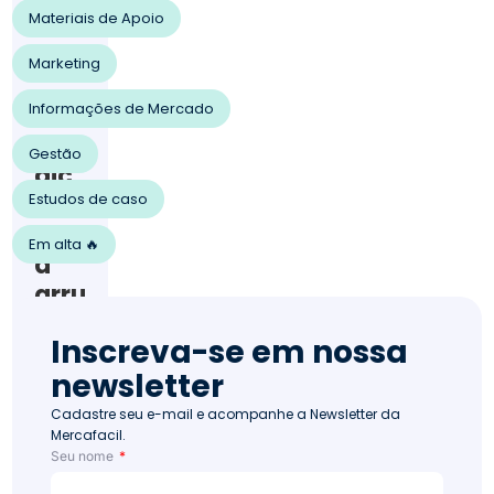
202
Materiais de Apoio
1
Ven
Marketing
da
s
Informações de Mercado
50
4
Gestão
dic
Estudos de caso
as
par
Em alta 🔥
a
arru
mar
Inscreva-se em nossa
o
newsletter
sup
erm
Cadastre seu e-mail e acompanhe a Newsletter da
Mercafacil.
erc
Seu nome
ado