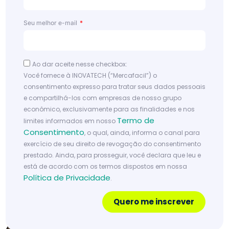
ofer
ta
Seu melhor e-mail
ide
al
par
Ao dar aceite nesse checkbox:
a
Você fornece à INOVATECH (“Mercafacil”) o
cad
consentimento expresso para tratar seus dados pessoais
a
e compartilhá-los com empresas de nosso grupo
econômico, exclusivamente para as finalidades e nos
açã
Termo de
limites informados em nosso
o?
Consentimento
, o qual, ainda, informa o canal para
exercício de seu direito de revogação do consentimento
Le
prestado. Ainda, para prosseguir, você declara que leu e
ia
m
está de acordo com os termos dispostos em nossa
ai
Política de Privacidade
.
s
Quero me inscrever