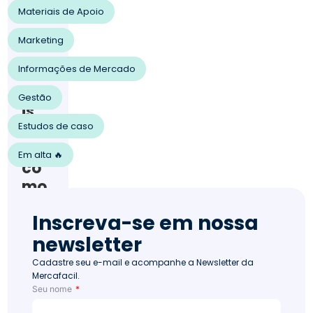
202
Materiais de Apoio
0
Ven
Marketing
da
s
Informações de Mercado
154
Qua
Gestão
is
Estudos de caso
são
e
Em alta 🔥
co
mo
dec
Inscreva-se em nossa
idir
newsletter
o
mo
Cadastre seu e-mail e acompanhe a Newsletter da
Mercafacil.
del
Seu nome
o de