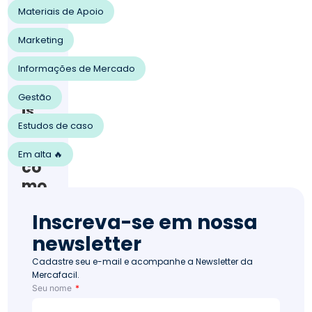
202
Materiais de Apoio
0
Ven
Marketing
da
s
Informações de Mercado
154
Qua
Gestão
is
Estudos de caso
são
e
Em alta 🔥
co
mo
dec
Inscreva-se em nossa
idir
newsletter
o
mo
Cadastre seu e-mail e acompanhe a Newsletter da
Mercafacil.
del
Seu nome
o de