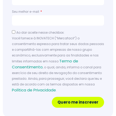
ofer
ta
Seu melhor e-mail
ide
al
par
Ao dar aceite nesse checkbox:
a
Você fornece à INOVATECH (“Mercafacil”) o
cad
consentimento expresso para tratar seus dados pessoais
a
e compartilhá-los com empresas de nosso grupo
econômico, exclusivamente para as finalidades e nos
açã
Termo de
limites informados em nosso
o?
Consentimento
, o qual, ainda, informa o canal para
exercício de seu direito de revogação do consentimento
Le
prestado. Ainda, para prosseguir, você declara que leu e
ia
m
está de acordo com os termos dispostos em nossa
ai
Política de Privacidade
.
s
Quero me inscrever