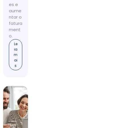
es e
aume
ntar o
fatura
ment
o.
Le
ia
m
ai
s