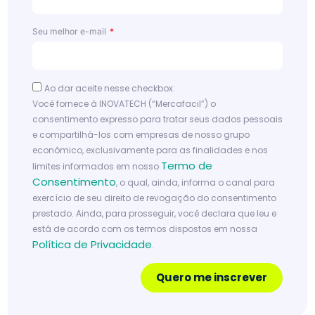
Mer
cas
Seu melhor e-mail
hop
par
a
Ao dar aceite nesse checkbox:
sup
Você fornece à INOVATECH (“Mercafacil”) o
erm
consentimento expresso para tratar seus dados pessoais
erc
e compartilhá-los com empresas de nosso grupo
econômico, exclusivamente para as finalidades e nos
ado
Termo de
limites informados em nosso
s
Consentimento
, o qual, ainda, informa o canal para
Conh
exercício de seu direito de revogação do consentimento
eça o
prestado. Ainda, para prosseguir, você declara que leu e
e-
está de acordo com os termos dispostos em nossa
Política de Privacidade
com
.
merc
e da
Quero me inscrever
Merca
facil