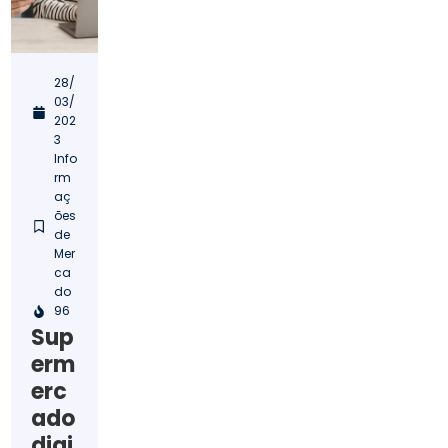
28/
03/
202
3
Info
rm
aç
ões
de
Mer
ca
do
96
Sup
erm
erc
ado
digi