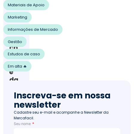
202
Materiais de Apoio
5
Ven
Marketing
da
s
Informações de Mercado
213
E-
Gestão
co
Estudos de caso
mm
erc
Em alta 🔥
e
da
Mer
Inscreva-se em nossa
caf
newsletter
acil:
con
Cadastre seu e-mail e acompanhe a Newsletter da
Mercafacil.
heç
Seu nome
a o