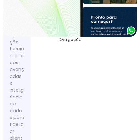
integr
ada,
sem
taxas
por
opera
Divulgação
ção,
funcio
nalida
des
avanç
adas
e
intelig
ência
de
dado
s para
fideliz
ar
client