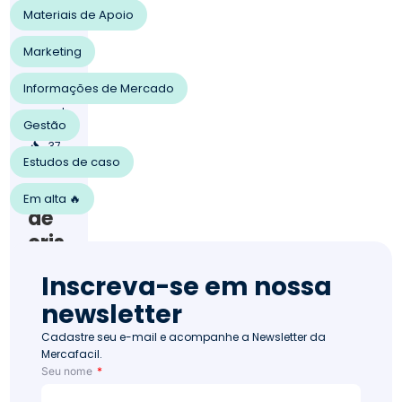
202
Materiais de Apoio
2
Rel
Marketing
aci
on
Informações de Mercado
am
ent
Gestão
o
37
Estudos de caso
Ges
tão
Em alta 🔥
de
cris
e:
Inscreva-se em nossa
co
newsletter
mo
faz
Cadastre seu e-mail e acompanhe a Newsletter da
Mercafacil.
er
Seu nome
de