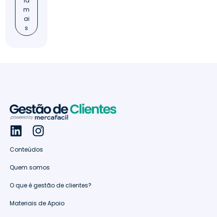
ia
m
ai
s
Conteúdos
Quem somos
O que é gestão de clientes?
Materiais de Apoio