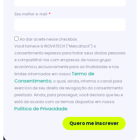
for
ma
Seu melhor e-mail
efic
ient
e
Ao dar aceite nesse checkbox:
Você fornece à INOVATECH (“Mercafacil”) o
Le
consentimento expresso para tratar seus dados pessoais
ia
e compartilhá-los com empresas de nosso grupo
m
ai
econômico, exclusivamente para as finalidades e nos
s
Termo de
limites informados em nosso
Consentimento
, o qual, ainda, informa o canal para
exercício de seu direito de revogação do consentimento
prestado. Ainda, para prosseguir, você declara que leu e
está de acordo com os termos dispostos em nossa
Política de Privacidade
.
Quero me inscrever