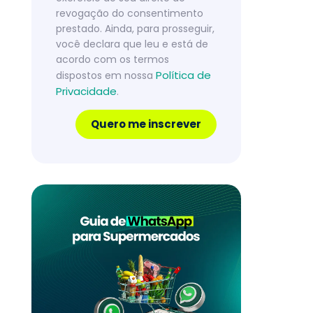
revogação do consentimento
prestado. Ainda, para prosseguir,
você declara que leu e está de
acordo com os termos
Política de
dispostos em nossa
Privacidade
.
Quero me inscrever