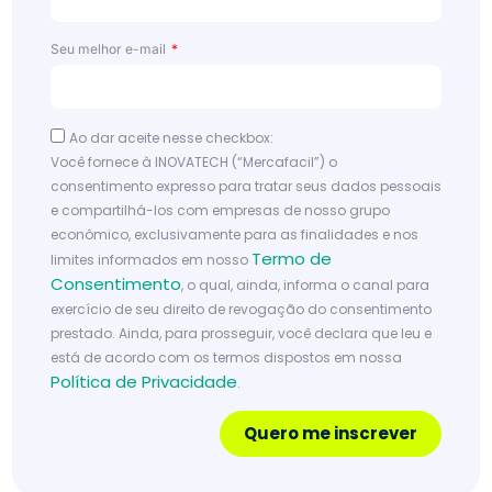
sua
s
Seu melhor e-mail
ven
das
Le
Ao dar aceite nesse checkbox:
ia
Você fornece à INOVATECH (“Mercafacil”) o
m
consentimento expresso para tratar seus dados pessoais
ai
e compartilhá-los com empresas de nosso grupo
s
econômico, exclusivamente para as finalidades e nos
Termo de
limites informados em nosso
Consentimento
, o qual, ainda, informa o canal para
exercício de seu direito de revogação do consentimento
prestado. Ainda, para prosseguir, você declara que leu e
está de acordo com os termos dispostos em nossa
Política de Privacidade
.
Quero me inscrever