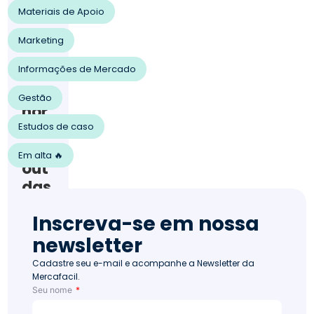
202
Materiais de Apoio
0
Ven
Marketing
da
s
Informações de Mercado
54
Mel
Gestão
hor
Estudos de caso
e o
lay
Em alta 🔥
out
das
gôn
Inscreva-se em nossa
dol
newsletter
as e
ala
Cadastre seu e-mail e acompanhe a Newsletter da
Mercafacil.
van
Seu nome
que