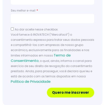
co
mo
Seu melhor e-mail
lucr
ar
mai
Ao dar aceite nesse checkbox:
s no
Você fornece à INOVATECH (“Mercafacil”) o
consentimento expresso para tratar seus dados pessoais
mês
e compartilhá-los com empresas de nosso grupo
?
econômico, exclusivamente para as finalidades e nos
Termo de
limites informados em nosso
Le
Consentimento
, o qual, ainda, informa o canal para
ia
exercício de seu direito de revogação do consentimento
m
ai
prestado. Ainda, para prosseguir, você declara que leu e
s
está de acordo com os termos dispostos em nossa
Política de Privacidade
.
Quero me inscrever