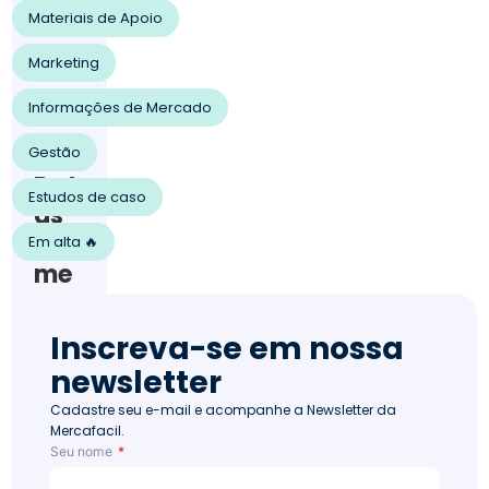
202
Materiais de Apoio
2
Op
Marketing
ortu
nid
Informações de Mercado
ad
es
Gestão
190
Dat
Estudos de caso
as
co
Em alta 🔥
me
mor
ativ
Inscreva-se em nossa
as
newsletter
de
Cadastre seu e-mail e acompanhe a Newsletter da
out
Mercafacil.
ubr
Seu nome
o: