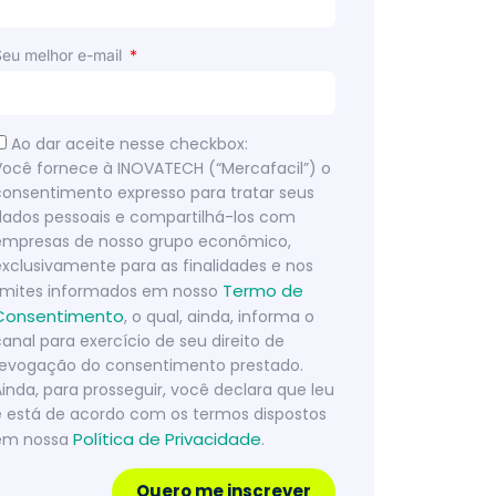
Seu melhor e-mail
Ao dar aceite nesse checkbox:
Você fornece à INOVATECH (“Mercafacil”) o
consentimento expresso para tratar seus
dados pessoais e compartilhá-los com
empresas de nosso grupo econômico,
exclusivamente para as finalidades e nos
Termo de
limites informados em nosso
Consentimento
, o qual, ainda, informa o
canal para exercício de seu direito de
revogação do consentimento prestado.
Ainda, para prosseguir, você declara que leu
e está de acordo com os termos dispostos
Política de Privacidade
em nossa
.
Quero me inscrever