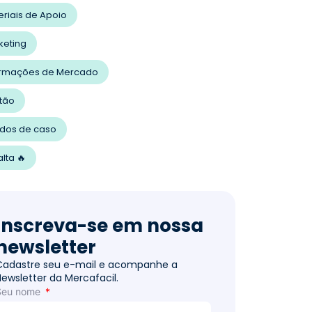
eriais de Apoio
keting
ormações de Mercado
tão
udos de caso
lta 🔥
Inscreva-se em nossa
newsletter
Cadastre seu e-mail e acompanhe a
Newsletter da Mercafacil.
Seu nome