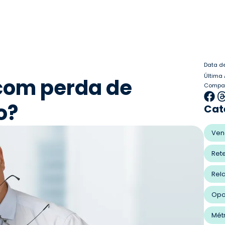
Data d
Última 
com perda de
Compart
o?
Cat
Ven
Ret
Rel
Opo
Mét