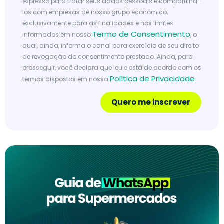
expresso para tratar seus dados pessoais e compartilhá-
los com empresas de nosso grupo econômico,
exclusivamente para as finalidades e nos limites
Termo de Consentimento
informados em nosso
, o
qual, ainda, informa o canal para exercício de seu direito
de revogação do consentimento prestado. Ainda, para
prosseguir, você declara que leu e está de acordo com os
Política de Privacidade
termos dispostos em nossa
.
Quero me inscrever